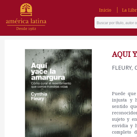
Inicio
La Libr
AQUI 
FLEURY,
Puede que 
injusta y 
sentido qu
reconocidos
sujeto y e
envidia y 
completo d