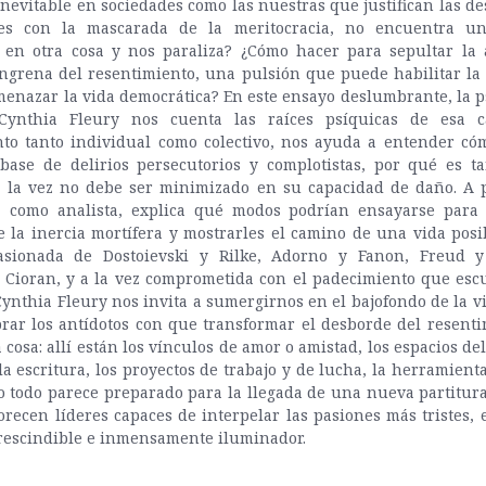
nevitable en sociedades como las nuestras que justifican las d
les con la mascarada de la meritocracia, no encuentra u
e en otra cosa y nos paraliza? ¿Cómo hacer para sepultar la
angrena del resentimiento, una pulsión que puede habilitar la 
enazar la vida democrática? En este ensayo deslumbrante, la p
 Cynthia Fleury nos cuenta las raíces psíquicas de esa 
nto tanto individual como colectivo, nos ayuda a entender có
base de delirios persecutorios y complotistas, por qué es tan
 a la vez no debe ser minimizado en su capacidad de daño. A p
a como analista, explica qué modos podrían ensayarse para 
 la inercia mortífera y mostrarles el camino de una vida posib
asionada de Dostoievski y Rilke, Adorno y Fanon, Freud y
y Cioran, y a la vez comprometida con el padecimiento que esc
Cynthia Fleury nos invita a sumergirnos en el bajofondo de la v
rar los antídotos con que transformar el desborde del resent
 cosa: allí están los vínculos de amor o amistad, los espacios de
 la escritura, los proyectos de trabajo y de lucha, la herramient
 todo parece preparado para la llegada de una nueva partitur
orecen líderes capaces de interpelar las pasiones más tristes, e
rescindible e inmensamente iluminador.