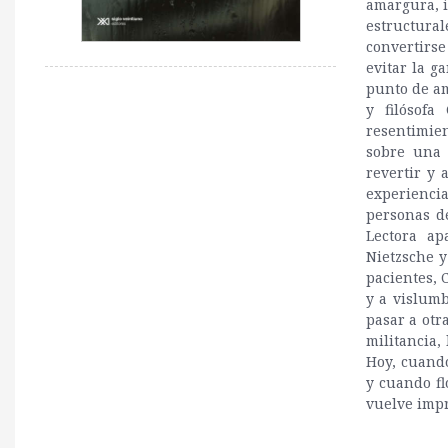
amargura, i
estructura
convertirs
evitar la g
punto de am
y filósofa
resentimie
sobre una 
revertir y
experienci
personas de
Lectora ap
Nietzsche 
pacientes, 
y a vislumb
pasar a otra
militancia,
Hoy, cuando
y cuando fl
vuelve imp