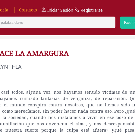
ería
Contacto
Iniciar Sesión
Registrarse
Busc
YACE LA AMARGURA
 CYNTHIA
casi todos, alguna vez, nos hayamos sentido víctimas de un
hayamos rumiado fantasías de venganza, de reparación. 
e el mundo conspira contra nosotros, que no hemos sido i
 como merecíamos, sin poder hacer nada contra eso. Pero ¿qué
n la sociedad, cuando nos instalamos a vivir en ese pozo de o
humillación que nos envenena el alma, y nos desresponsabi
e nuestra suerte porque la culpa está afuera? ¿Qué pas