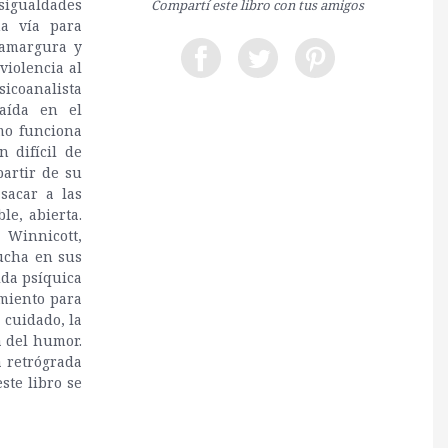
esigualdades
Compartí este libro con tus amigos
na vía para
 amargura y
violencia al
sicoanalista
caída en el
mo funciona
 difícil de
artir de su
sacar a las
le, abierta.
 Winnicott,
ucha en sus
ida psíquica
imiento para
l cuidado, la
a del humor.
a retrógrada
ste libro se