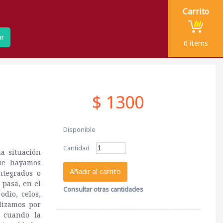
Carrito
ar
0
items
$ 1300
Disponible
Cantidad
a situación
Que hayamos
Añadir al carrito
ntegrados o
 pasa, en el
Consultar otras cantidades
dio, celos,
lizamos por
a cuando la