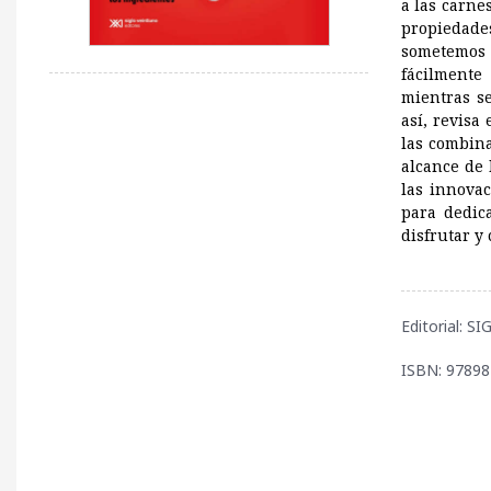
a las carnes
propiedade
sometemos 
fácilmente
mientras se
así, revisa
las combina
alcance de 
las innova
para dedic
disfrutar y
Editorial: S
ISBN: 9789