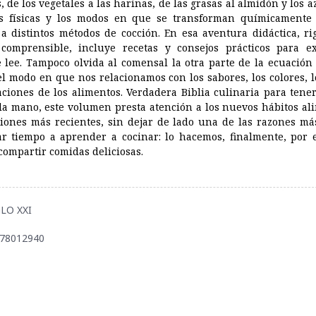
, de los vegetales a las harinas, de las grasas al almidón y los 
s físicas y los modos en que se transforman químicamente
a distintos métodos de cocción. En esa aventura didáctica, ri
 comprensible, incluye recetas y consejos prácticos para e
 lee. Tampoco olvida al comensal la otra parte de la ecuación 
 el modo en que nos relacionamos con los sabores, los colores, 
ciones de los alimentos. Verdadera Biblia culinaria para tene
la mano, este volumen presta atención a los nuevos hábitos al
ciones más recientes, sin dejar de lado una de las razones má
ar tiempo a aprender a cocinar: lo hacemos, finalmente, por e
 compartir comidas deliciosas.
IGLO XXI
878012940