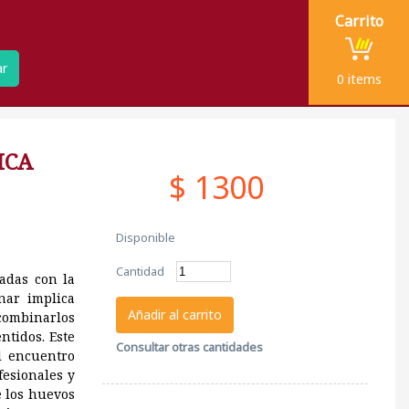
Carrito
ar
0
items
ICA
$ 1300
Disponible
Cantidad
adas con la
nar implica
Añadir al carrito
 combinarlos
ntidos. Este
Consultar otras cantidades
l encuentro
fesionales y
e los huevos