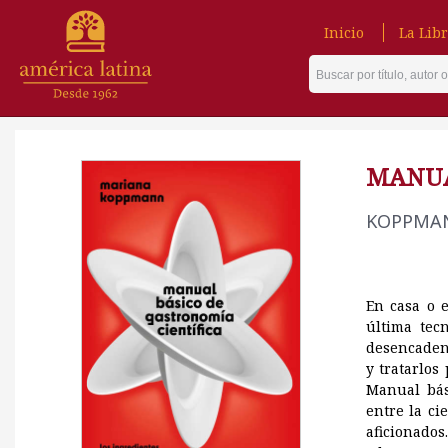
Inicio
La Libr
MANUA
KOPPMAN
En casa o 
última tec
desencadena
y tratarlos
Manual bás
entre la ci
aficionados