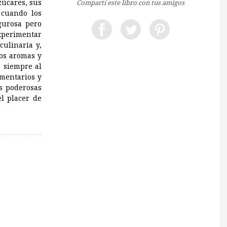
azúcares, sus
Compartí este libro con tus amigos
 cuando los
gurosa pero
xperimentar
culinaria y,
los aromas y
r siempre al
imentarios y
s poderosas
l placer de