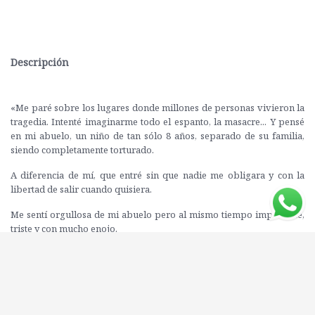
Descripción
«Me paré sobre los lugares donde millones de personas vivieron la
tragedia. Intenté imaginarme todo el espanto, la masacre... Y pensé
en mi abuelo, un niño de tan sólo 8 años, separado de su familia,
siendo completamente torturado.
A diferencia de mí, que entré sin que nadie me obligara y con la
libertad de salir cuando quisiera.
Me sentí orgullosa de mi abuelo pero al mismo tiempo imponente,
triste y con mucho enojo.
Vine para tratar de entender cómo pudo ser posible, y me quedo
con más dudas todavía. Vine en honor a mi abuelo que logró
sobrevivir y, sobre todo, para demostrar que realmente
no
pudieron con nosotros
».