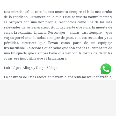
Una mirada turbia, torcida, nos muestra siempre el lado más oculto
de lo cotidiano. Extrañeza en la que Trías se inserta naturalmente y
se proyecta con una voz propia, reconocida como una de las más
relevantes de su generación. Aquí hay gente que mira la muerte de
cerca, la examina, la huele. Personajes —chicas, casi siempre— que
vagan por el mundo solas, siempre de paso, con sus recuerdos y sus
pérdidas, cicatrices que llevan como parte de un equipaje
irremediable. Relaciones quebradas que son apenas el detonante de
una búsqueda que siempre tiene que ver con la forma de decir las
cosas, ese imposible que es la literatura.
Luis López-Aliaga y Diego Zúñiga
La destreza de Trías radica en narrar lo aparentemente inenarrable,
las semillas del dolor, la temblorosa hazaña que es el apego a la
vida. Y su pintura, que ocurre en las capas minuciosas de un
hiperrealismo sensorial, no pierde en ningún momento
profundidad sicológica. Al contrario, encuentra su fuerza simbólica
en él, como cuando muestra las patas de dos bancos invertidos, que
se ven en la madrugada lenta de un bar, como las ramas de árboles
de invierno. (…) En No soñarás flores hay flores, pero su belleza es