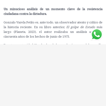
Un minucioso análisis de un momento clave de la resistencia
ciudadana contra la dictadura.
Gonzalo Varela Petito es, ante todo, un observador atento y crítico de
la historia reciente. En su libro anterior,
El golpe de Estado
más
largo (Planeta, 2023), el autor realizaba un análisis agudo a
cincuenta años de los hechos de junio de 1973.
En esta oportunidad, Varela aborda los prolegómenos, el desarrollo
y las consecuencias de lo que se dio en llamar la huelga más larga de
la historia, en un pendular constante y esclarecedor entre el pueblo,
el Estado y los sindicatos. En particular, entre estos últimos, que con
el acicateo y el ruido de la prensa de la época fueron actores
decisivos del proceso posterior. Nada escapa a la lectura rigurosa
del autor, que presenta una investigación cuyas fuentes son
testimonios directos, profusa prensa periódica y documentos claves
de difícil acceso.
Los sindicatos, la izquierda y la huelga general
representa un aporte
ineludible para comprender la preparación del golpe de Estado y el
establecimiento del gobierno de facto. En esos quince días de huelga
general no hubo solo ocupación y resistencia de estudiantes y