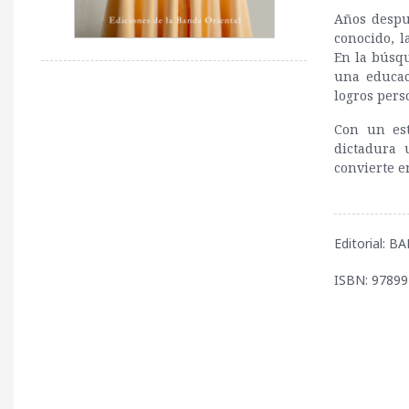
Años despu
conocido, l
En la búsqu
una educac
logros pers
Con un est
dictadura
convierte e
Editorial: 
ISBN: 9789