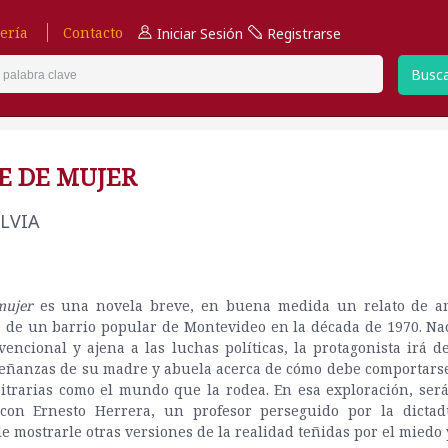
ería
Contacto
Iniciar Sesión
Registrarse
Busc
JE DE MUJER
ILVIA
mujer
es una novela breve, en buena medida un relato de 
e de un barrio popular de Montevideo en la década de 1970. Na
vencional y ajena a las luchas políticas, la protagonista irá 
señanzas de su madre y abuela acerca de cómo debe comportars
itrarias como el mundo que la rodea. En esa exploración, será
con Ernesto Herrera, un profesor perseguido por la dicta
e mostrarle otras versiones de la realidad teñidas por el miedo 