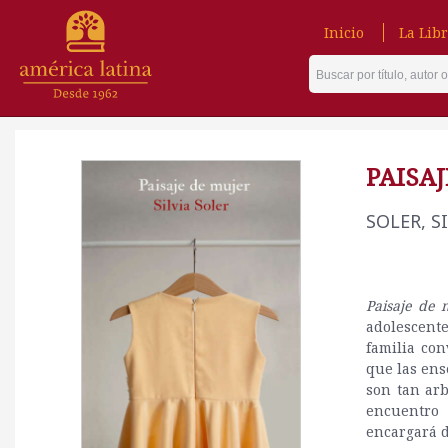
Inicio
La Libr
PAISA
SOLER, S
Paisaje de 
adolescent
familia con
que las en
son tan arb
encuentro 
encargará d