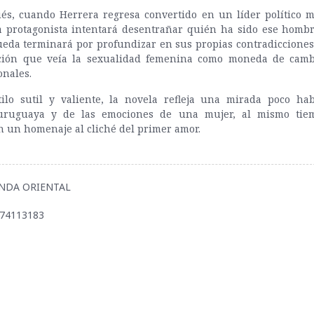
és, cuando Herrera regresa convertido en un líder político 
a protagonista intentará desentrañar quién ha sido ese hombr
eda terminará por profundizar en sus propias contradicciones
ión que veía la sexualidad femenina como moneda de camb
onales.
ilo sutil y valiente, la novela refleja una mirada poco hab
 uruguaya y de las emociones de una mujer, al mismo tie
n un homenaje al cliché del primer amor.
BANDA ORIENTAL
974113183