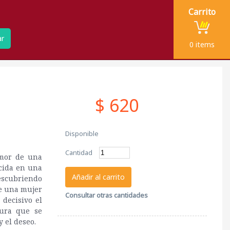
Carrito
ar
0
items
$ 620
Disponible
Cantidad
amor de una
cida en una
Añadir al carrito
descubriendo
e una mujer
Consultar otras cantidades
 decisivo el
dura que se
y el deseo.