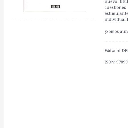
nuevo títu
cuestiones
estimulant
individual 
¿Somos aún
Editorial: D
ISBN: 9789