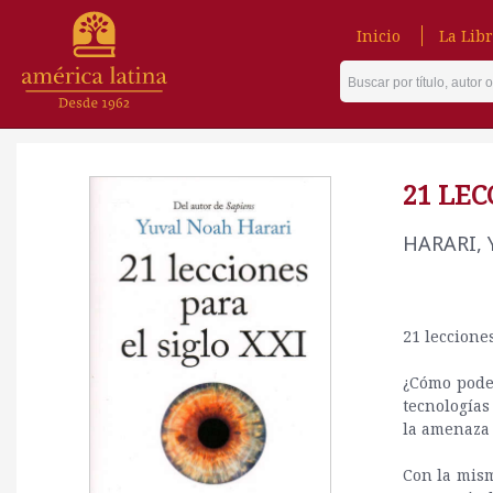
Inicio
La Libr
21 LEC
HARARI,
21 leccione
¿Cómo podem
tecnologías
la amenaza 
Con la mism