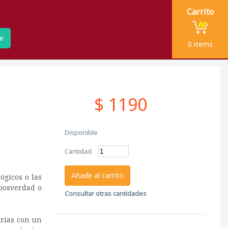
Carrito
ar
0
items
$ 1190
Disponible
Cantidad
Añadir al carrito
ógicos o las
 posverdad o
Consultar otras cantidades
erías con un