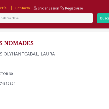
ería
Contacto
Iniciar Sesión
Registrarse
Busc
S NOMADES
S OLYHANTCABAL, LAURA
ACTOR 30
974915954