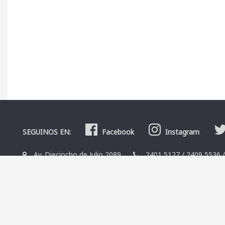
SEGUINOS EN:
Facebook
Instagram
Av. Dieciocho de Julio 2089
2401 5127
/
2409 5536
La Librería
Editoriales
Contacto
Términos y condicio