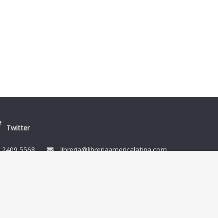
Twitter
/
2409 5568
libreria@libreriaamericalatina.com
nes
Ismael Muñoz y Cía Ltda. RUT 212864080014