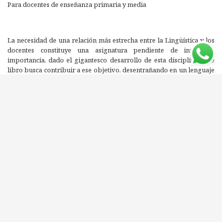
Para docentes de enseñanza primaria y media
La necesidad de una relación más estrecha entre la Lingüística y los
docentes constituye una asignatura pendiente de innegable
importancia, dado el gigantesco desarrollo de esta disciplina. Este
libro busca contribuir a ese objetivo, desentrañando en un lenguaje
accesible los aspectos principales del tema en sus niveles teórico y
práctico y poniéndolo al alcance del docente. Se desecha aquí la idea
de que la Lingüística puede ofrecer soluciones instantáneas para ser
aplicadas de inmediato. Son los educadores, que conocen su propio
ámbito, quienes deben repensar los problemas de la comunicación
y del lenguaje desde las nuevas conceptualizaciones que este
trabajo recorre.
Editorial: VARIOS
ISBN: 9974530008