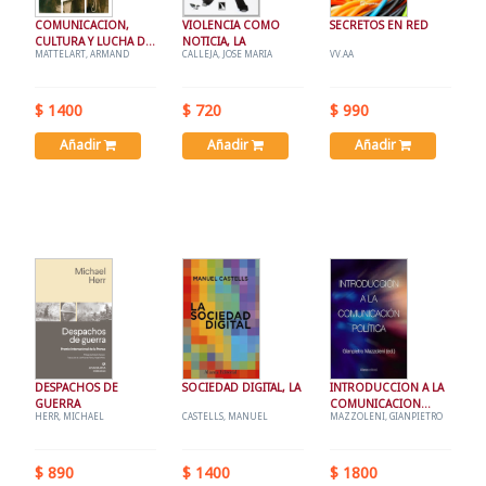
COMUNICACION,
VIOLENCIA COMO
SECRETOS EN RED
CULTURA Y LUCHA DE
NOTICIA, LA
MATTELART, ARMAND
CALLEJA, JOSE MARIA
VV.AA
CLASES
$ 1400
$ 720
$ 990
Añadir
Añadir
Añadir
DESPACHOS DE
SOCIEDAD DIGITAL, LA
INTRODUCCION A LA
GUERRA
COMUNICACION
HERR, MICHAEL
CASTELLS, MANUEL
MAZZOLENI, GIANPIETRO
POLITICA
$ 890
$ 1400
$ 1800