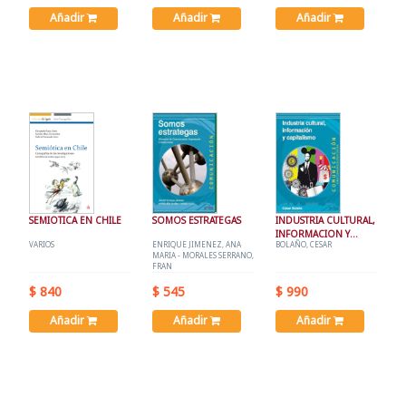
Añadir
Añadir
Añadir
SEMIOTICA EN CHILE
SOMOS ESTRATEGAS
INDUSTRIA CULTURAL,
INFORMACION Y
VARIOS
ENRIQUE JIMENEZ, ANA
BOLAÑO, CESAR
CAPITALISMO
MARIA - MORALES SERRANO,
FRAN
$ 840
$ 545
$ 990
Añadir
Añadir
Añadir