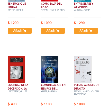
TENEMOS QUE
COMO SALIR DEL
ENTRE SELFIES Y
HABLAR
POZO
WHATSAPPS
REYERO, JAVIER
OPPENHEIMER, ANDRES
VARIOS AUTORES
$ 1200
$ 1090
$ 1290
Añadir
Añadir
Añadir
SOCIEDAD DE LA
COMUNICACION EN
PRESENTACIONES DE
DECEPCION, LA
TIEMPOS DE
IMPACTO
LIPOVETSKY, GILLES
YUSTE, BARBARA
TASCON, MARIO - VOLCAN,
ALGORITMOS, LA
PRODIGIOSO
$ 490
$ 1100
$ 1800