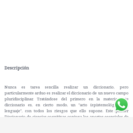
Descripción
Nunca es tarea sencilla realizar un diccionario, pero
particularmente arduo es realizar el diccionario de un nuevo campo
pluridisciplinar. Tratándose del primero en la materia, este
diccionario es, en cierto modo, un "acto (epistemológico) de
lenguaje", con todos los riesgos que ello supone. Este primer
Diccionario de ciencias cognitivas conjuga los aportes esenciales de
la neurociencia cognitiva, la psicología cognitiva, la Inteligencia
Artificial (IA), la lingüística cognitiva y la filosofía de la mente. Las